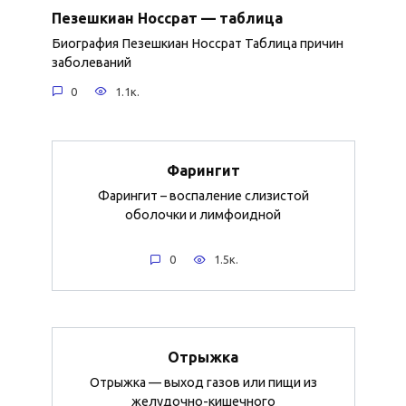
Пезешкиан Носсрат — таблица
Биография Пезешкиан Носсрат Таблица причин
заболеваний
0
1.1к.
Фарингит
Фарингит – воспаление слизистой
оболочки и лимфоидной
0
1.5к.
Отрыжка
Отрыжка — выход газов или пищи из
желудочно-кишечного