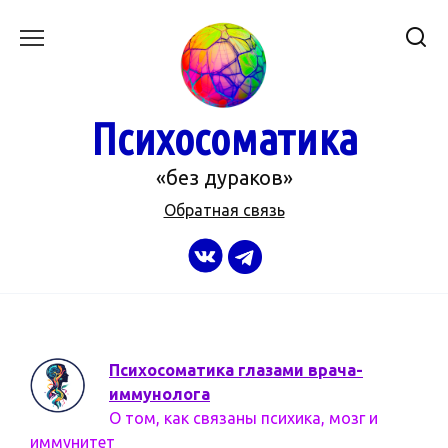
Перейти
к
содержанию
Психосоматика
«без дураков»
Обратная связь
Психосоматика глазами врача-
иммунолога
О том, как связаны психика, мозг и
иммунитет