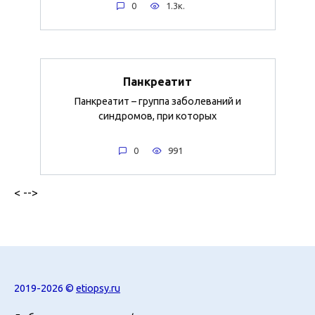
0
1.3к.
Панкреатит
Панкреатит – группа заболеваний и
синдромов, при которых
0
991
< -->
2019-2026 ©
etiopsy.ru