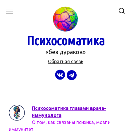
Перейти
к
содержанию
Психосоматика
«без дураков»
Обратная связь
Психосоматика глазами врача-
иммунолога
О том, как связаны психика, мозг и
иммунитет