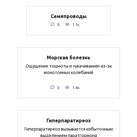
Семяпроводы
0
1.1к.
Морская болезнь
Ощущение тошноты и «укачивания» из-за
монотонных колебаний
0
1.4к.
Гиперпаратиреоз
Гиперпаратиреоз вызывается избыточным
выделением паратгормона