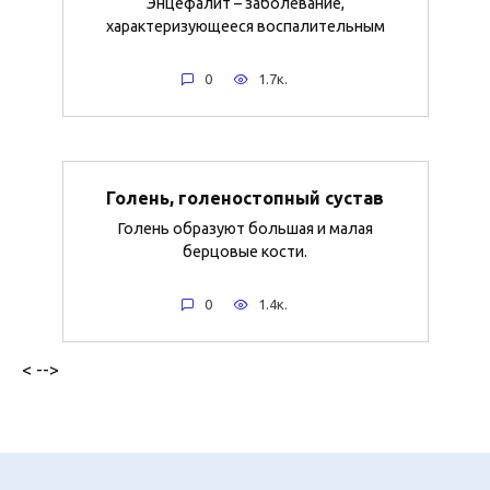
Энцефалит – заболевание,
характеризующееся воспалительным
0
1.7к.
Голень, голеностопный сустав
Голень образуют большая и малая
берцовые кости.
0
1.4к.
< -->