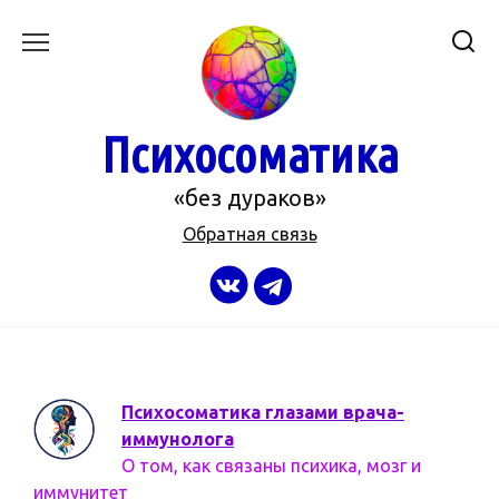
Перейти
к
содержанию
Психосоматика
«без дураков»
Обратная связь
Психосоматика глазами врача-
иммунолога
О том, как связаны психика, мозг и
иммунитет