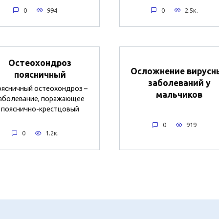
0
994
0
2.5к.
Остеохондроз
Осложнение вирусн
поясничный
заболеваний у
ясничный остеохондроз –
мальчиков
аболевание, поражающее
пояснично-крестцовый
0
919
0
1.2к.