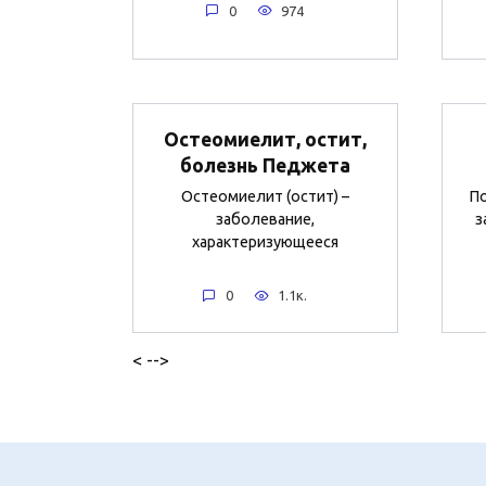
0
974
Остеомиелит, остит,
болезнь Педжета
Остеомиелит (остит) –
По
заболевание,
з
характеризующееся
0
1.1к.
< -->