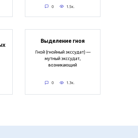
0
1.5к.
Выделение гноя
ых
Гной (гнойный экссудат) —
мутный экссудат,
возникающий
0
1.3к.