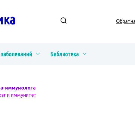
ика
Обратна
 заболеваний
Библиотека
ча-иммунолога
озг и иммунитет