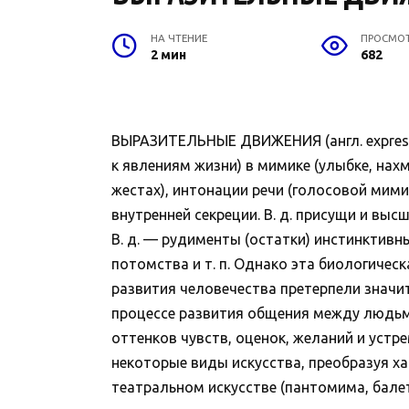
НА ЧТЕНИЕ
ПРОСМО
2 мин
682
ВЫРАЗИТЕЛЬНЫЕ ДВИЖЕНИЯ (англ. expressi
к явлениям жизни) в мимике (улыбке, нах
жестах), интонации речи (голосовой мими
внутренней секреции. В. д. присущи и вы
В. д. — рудименты (остатки) инстинктивн
потомства и т. п. Однако эта биологическ
развития человечества претерпели значи
процессе развития общения между людьми
оттенков чувств, оценок, желаний и устр
некоторые виды искусства, преобразуя х
театральном искусстве (пантомима, балет)