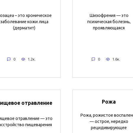
озацеа – это хроническое
Шизофрения — это
заболевание кожи лица
психическая болезнь,
(дерматит)
проявляющаяся
0
1.2к.
0
1.6к.
Рожа
ищевое отравление
Рожа, рожистое воспален
ищевое отравление — это
— острое, нередко
асстройство пищеварения
рецидивирующее