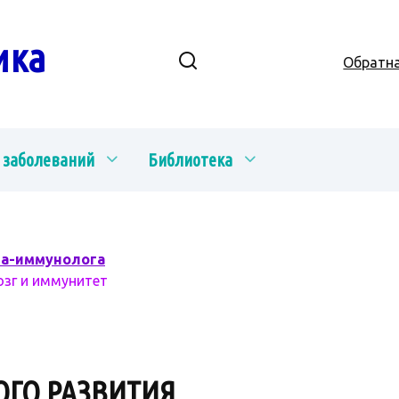
ика
Обратна
 заболеваний
Библиотека
ча-иммунолога
озг и иммунитет
ОГО РАЗВИТИЯ