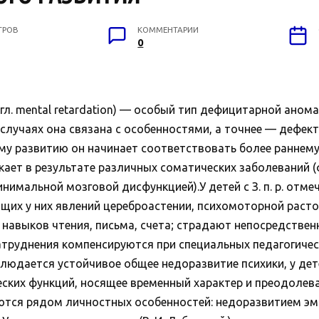
ТРОВ
КОММЕНТАРИИ
0
ental retardation) — особый тип дефицитарной аномалии 
случаях она связана с особенностями, а точнее — дефек
ому развитию он начинает соответствовать более раннему
зникает в результате различных соматических заболеваний
 минимальной мозговой дисфункцией).У детей с З. п. р. отм
щих у них явлений цереброастении, психомоторной раст
 навыков чтения, письма, счета; страдают непосредствен
труднения компенсируются при специальных педагогических
людается устойчивое общее недоразвитие психики, у детей
еских функций, носящее временный характер и преодоле
ризуются рядом личностных особенностей: недоразвитием