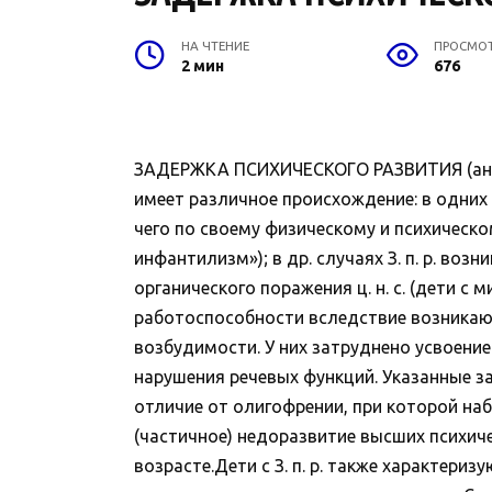
НА ЧТЕНИЕ
ПРОСМО
2 мин
676
ЗАДЕРЖКА ПСИХИЧЕСКОГО РАЗВИТИЯ (англ. m
имеет различное происхождение: в одних 
чего по своему физическому и психическ
инфантилизм»); в др. случаях З. п. р. во
органического поражения ц. н. с. (дети с
работоспособности вследствие возникаю
возбудимости. У них затруднено усвоение
нарушения речевых функций. Указанные за
отличие от олигофрении, при которой наб
(частичное) недоразвитие высших психич
возрасте.Дети с З. п. р. также характе