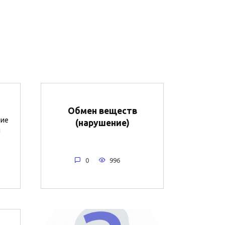
Обмен веществ
ние
(нарушение)
и
0
996