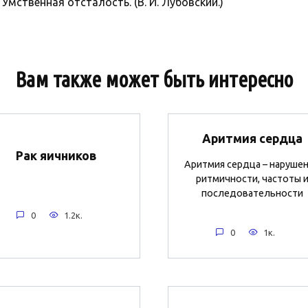
 Умственная отсталость. (В. И. Лубовский.)
Вам также может быть интересно
Аритмия сердца
Рак яичников
Аритмия сердца – наруше
ритмичности, частоты 
последовательности
0
1.2к.
0
1к.