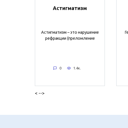
Астигматизм
Астигматизм – это нарушение
Г
рефракции (преломление
0
1.4к.
< -->