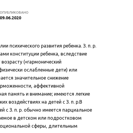
ОПУБЛИКОВАНО
09.06.2020
психического развития ребенка. З. п. р.
тами конституции ребенка, вследствие
 возрасту («гармонический
 (физически ослабленные дети) или
ечается значительное снижение
орможенности, аффективной
ная память и внимание; имеются легкие
 воздействиях на детей с З. п. р.В
 с З. п. р. обычно имеется парциальное
ваемое в детском или подростковом
 эмоциональной сферы, длительным