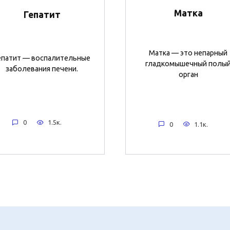
Матка
Гепатит
Матка — это непарный
епатит — воспалительные
гладкомышечный полы
заболевания печени.
орган
0
1.5к.
0
1.1к.