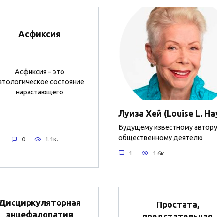
Асфиксия
Асфиксия – это
атологическое состояние
нарастающего
Луиза Хей (Louise L. Ha
Будущему известному автору
общественному деятелю
0
1.1к.
1
1.6к.
Дисциркуляторная
Простата,
энцефалопатия
предстательная