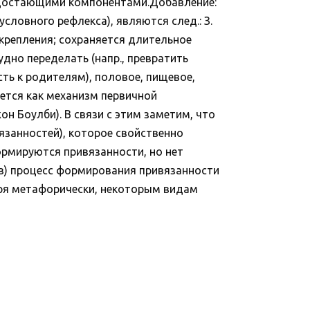
едостающими компонентами.Добавление:
словного рефлекса), являются след.: З.
дкрепления; сохраняется длительное
удно переделать (напр., превратить
сть к родителям), половое, пищевое,
вается как механизм первичной
н Боулби). В связи с этим заметим, что
вязанностей), которое свойственно
ормируются привязанности, но нет
ов) процесс формирования привязанности
оря метафорически, некоторым видам