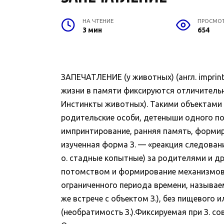
НА ЧТЕНИЕ
ПРОСМО
3 мин
654
ЗАПЕЧАТЛЕНИЕ (у животных) (англ. imprin
жизни в памяти фиксируются отличитель
Инстинкты животных). Такими объектами 
родительские особи, детеныши одного пом
импринтирование, ранняя память, формиро
изученная форма З. — «реакция следован
о. стадные копытные) за родителями и др
потомством и формирование механизмов 
ограниченного периода времени, называе
же встрече с объектом З.), без пищевого 
(необратимость З.).Фиксируемая при З. с