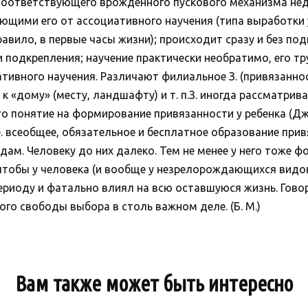
соответствующего врожденного пускового механизма н
ающими его от ассоциативного научения (типа выработки у
равило, в первые часы жизни); происходит сразу и без по
и подкрепления; научение практически необратимо, его тр
ативного научения. Различают филиальное З. (привязанно
 к «дому» (месту, ландшафту) и т. п.З. иногда рассматри
о понятие на формирование привязанности у ребенка (Джо
 е. всеобщее, обязательное и бесплатное образование при
. Человеку до них далеко. Тем не менее у него тоже ф
 чтобы у человека (и вообще у незрелорождающихся вид
ериоду и фатально влиял на всю оставшуюся жизнь. Гов
го свободы выбора в столь важном деле. (Б. М.)
Вам также может быть интересно