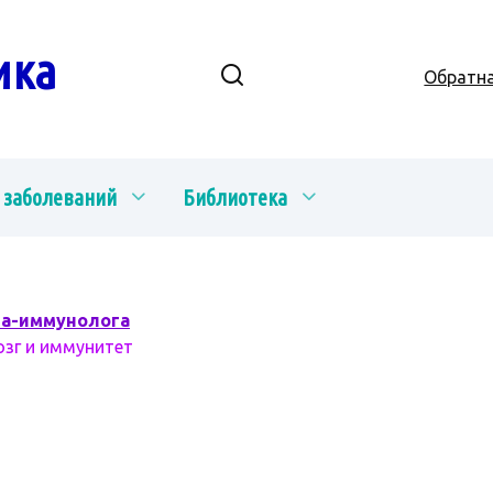
ика
Обратна
 заболеваний
Библиотека
ча-иммунолога
озг и иммунитет