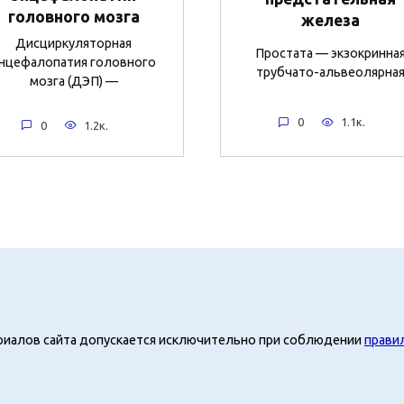
головного мозга
железа
Дисциркуляторная
Простата — экзокринна
нцефалопатия головного
трубчато-альвеолярна
мозга (ДЭП) —
0
1.1к.
0
1.2к.
риалов сайта допускается исключительно при соблюдении
прави