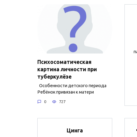
п
Психосоматическая
картина личности при
туберкулёзе
Особенности детского периода
Ребёнок привязан к матери
0
727
Цинга