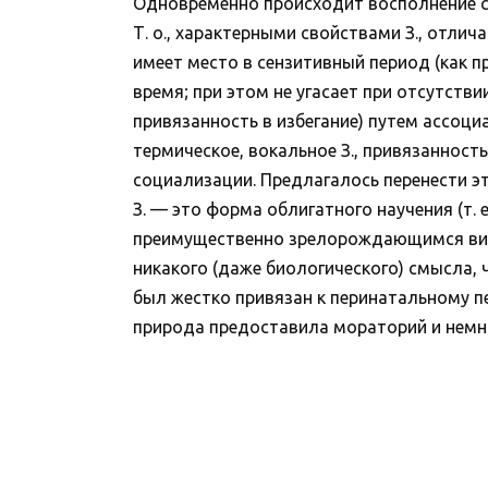
Одновременно происходит восполнение 
Т. о., характерными свойствами З., отлич
имеет место в сензитивный период (как п
время; при этом не угасает при отсутстви
привязанность в избегание) путем ассоци
термическое, вокальное З., привязанность
социализации. Предлагалось перенести эт
З. — это форма облигатного научения (т.
преимущественно зрелорождающимся видам
никакого (даже биологического) смысла,
был жестко привязан к перинатальному п
природа предоставила мораторий и немно