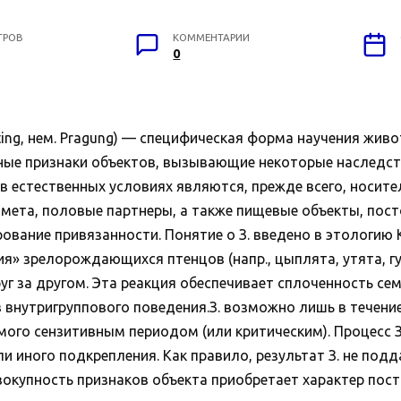
ТРОВ
КОММЕНТАРИИ
0
ting, нем. Pragung) — специфическая форма научения живо
ные признаки объектов, вызывающие некоторые наследств
в естественных условиях являются, прежде всего, носите
ета, половые партнеры, а также пищевые объекты, постоян
вание привязанности. Понятие о З. введено в этологию К.
ия» зрелорождающихся птенцов (напр., цыплята, утята, г
уг за другом. Эта реакция обеспечивает сплоченность се
внутригруппового поведения.З. возможно лишь в течение
мого сензитивным периодом (или критическим). Процесс З
или иного подкрепления. Как правило, результат З. не по
овокупность признаков объекта приобретает характер по