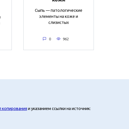
Сыпь — патологические
элементы на коже и
я
слизистых
я
0
962
л копирования
и указанием ссылки на источник: