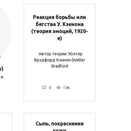
Реакция борьбы или
бегства У. Кэннона
(теория эмоций, 1920-
е)
Автор теории: Уолтер
Брэдфорд Кэннон (Walter
Bradford
y)
 и
0
1.8к.
Сыпь, покраснения
кожи