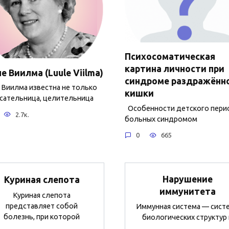
Психосоматическая
картина личности при
е Виилма (Luule Viilma)
синдроме раздражённ
 Виилма известна не только
кишки
исательница, целительница
Особенности детского пери
2.7к.
больных синдромом
0
665
Нарушение
Куриная слепота
иммунитета
Куриная слепота
представляет собой
Иммунная система — сист
болезнь, при которой
биологических структур 