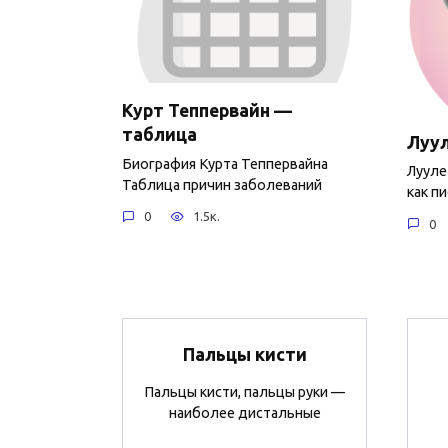
Курт Теппервайн —
таблица
Луул
Биография Курта Теппервайна
Лууле
Таблица причин заболеваний
как п
0
1.5к.
0
Пальцы кисти
Пальцы кисти, пальцы руки —
наиболее дистальные