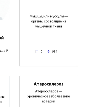
Мышцы, или мускулы —
органы, состоящие из
мышечной ткани;
ой
ода У
0
984
Атеросклероз
Атеросклероз —
хроническое заболевание
ема
артерий
и