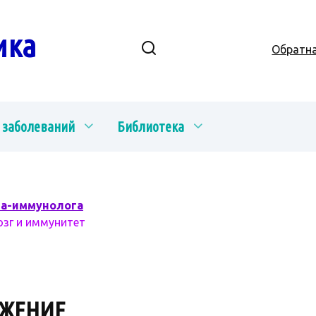
ика
Обратна
 заболеваний
Библиотека
ча-иммунолога
озг и иммунитет
ОЖЕНИЕ