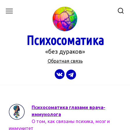
Перейти
к
содержанию
Психосоматика
«без дураков»
Обратная связь
Психосоматика глазами врача-
иммунолога
О том, как связаны психика, мозг и
иммунитет