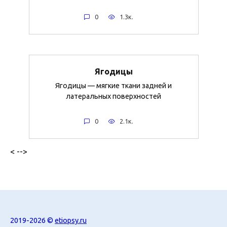
0
1.3к.
Ягодицы
Ягодицы — мягкие ткани задней и
латеральных поверхностей
0
2.1к.
< -->
2019-2026 ©
etiopsy.ru