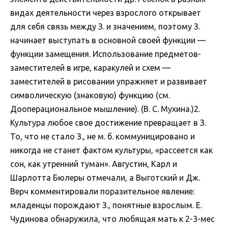
видах деятельности через взрослого открывает
для себя связь между З. и значением, поэтому З.
начинает выступать в основной своей функции —
функции замещения. Использование предметов-
заместителей в игре, каракулей и схем —
заместителей в рисовании упражняет и развивает
символическую (знаковую) функцию (см.
Дооперациональное мышление). (В. С. Мухина.)2.
Культура любое свое достижение превращает в З.
То, что не стало З., не м. б. коммуницировано и
никогда не станет фактом культуры, «рассеется как
сон, как утренний туман». Августин, Карл и
Шарлотта Бюлеры отмечали, а Выготский и Дж.
Верч комментировали поразительное явление:
младенцы порождают З., понятные взрослым. Е.
Чудинова обнаружила, что любящая мать к 2-3-мес