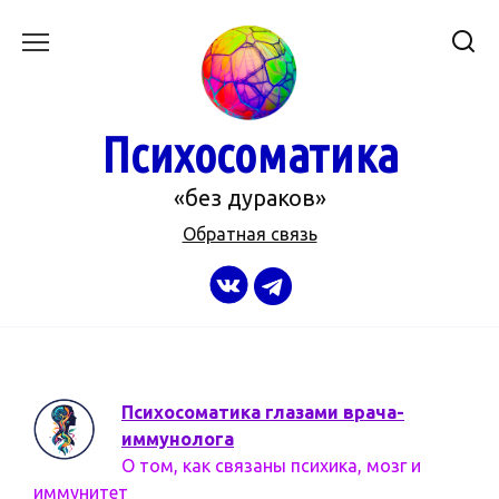
Перейти
к
содержанию
Психосоматика
«без дураков»
Обратная связь
Психосоматика глазами врача-
иммунолога
О том, как связаны психика, мозг и
иммунитет