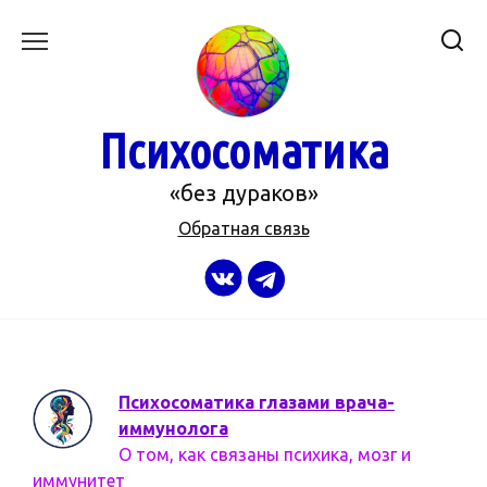
Перейти
к
содержанию
Психосоматика
«без дураков»
Обратная связь
Психосоматика глазами врача-
иммунолога
О том, как связаны психика, мозг и
иммунитет