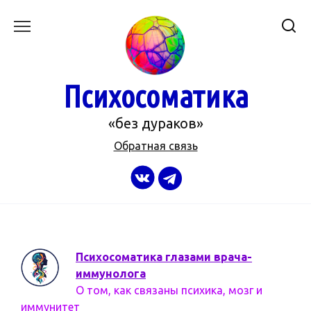
Перейти
к
содержанию
Психосоматика
«без дураков»
Обратная связь
Психосоматика глазами врача-
иммунолога
О том, как связаны психика, мозг и
иммунитет