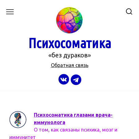
Перейти
к
содержанию
Психосоматика
«без дураков»
Обратная связь
Психосоматика глазами врача-
иммунолога
О том, как связаны психика, мозг и
иммунитет