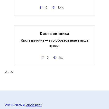
0
1.4к.
Киста яичника
Киста яичника — это образование в виде
пузыря
0
1к.
< -->
2019-2026 ©
etiopsy.ru