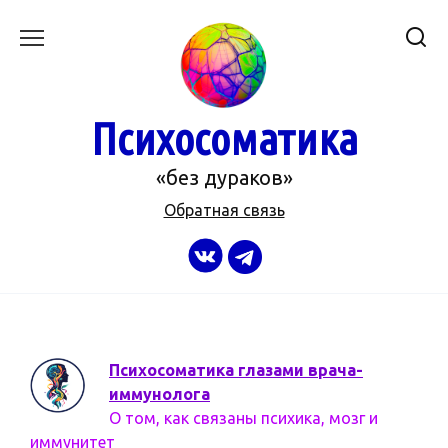
Перейти
к
содержанию
Психосоматика
«без дураков»
Обратная связь
Психосоматика глазами врача-
иммунолога
О том, как связаны психика, мозг и
иммунитет