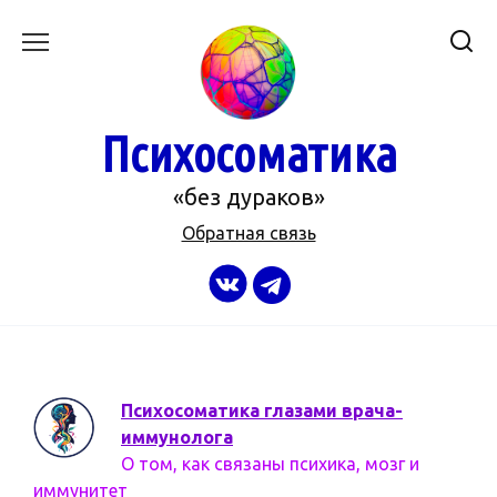
Перейти
к
содержанию
Психосоматика
«без дураков»
Обратная связь
Психосоматика глазами врача-
иммунолога
О том, как связаны психика, мозг и
иммунитет