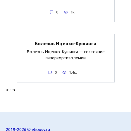
0
1к.
Болезнь Иценко-Кушинга
Болезнь Иценко-Кушинга — состояние
гиперкортизолемии
0
1.4к.
< -->
2019-2026 ©
etiopsy.ru