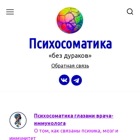
Перейти
к
содержанию
Психосоматика
«без дураков»
Обратная связь
Психосоматика глазами врача-
иммунолога
О том, как связаны психика, мозг и
иммунитет