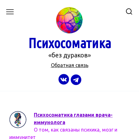
Перейти
к
содержанию
Психосоматика
«без дураков»
Обратная связь
Психосоматика глазами врача-
иммунолога
О том, как связаны психика, мозг и
иммунитет