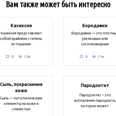
Вам также может быть интересно
Кахексия
Бородавки
Кахексия представляет
Бородавки — это плотн
собой крайнюю степень
узелковые или
истощения
сосочковидные
0
1.2к.
0
1.1к.
Сыпь, покраснения
Пародонтит
кожи
Пародонтит – это
Сыпь — патологические
воспаление пародонта,
элементы на коже и
которое может
слизистых