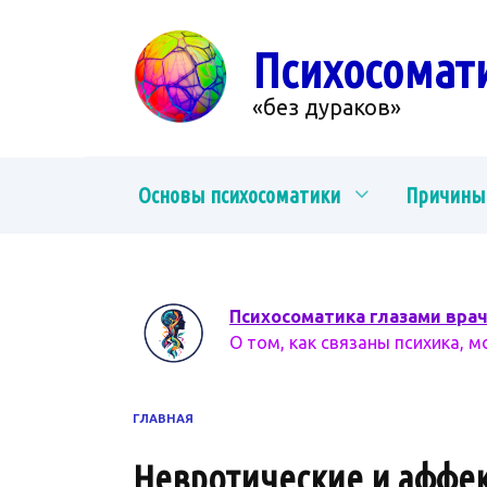
Перейти
к
Психосомат
содержанию
«без дураков»
Основы психосоматики
Причины
Психосоматика глазами вра
О том, как связаны психика, м
ГЛАВНАЯ
Невротические и аффек