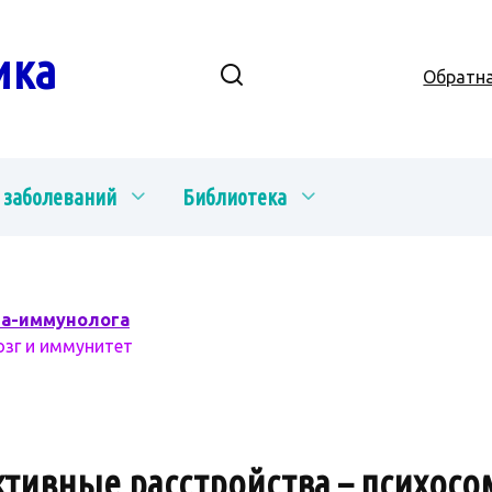
ика
Обратна
 заболеваний
Библиотека
ча-иммунолога
озг и иммунитет
тивные расстройства – психосо