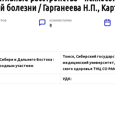
болезни / Гарганеева Н.П., Карт
ТРОВ
КОММЕНТАРИИ
0
Томск, Сибирский государ
Сибири и Дальнего Востока :
медицинский университет, 
ародным участием
ского здоровья ТНЦ СО РА
УДК: