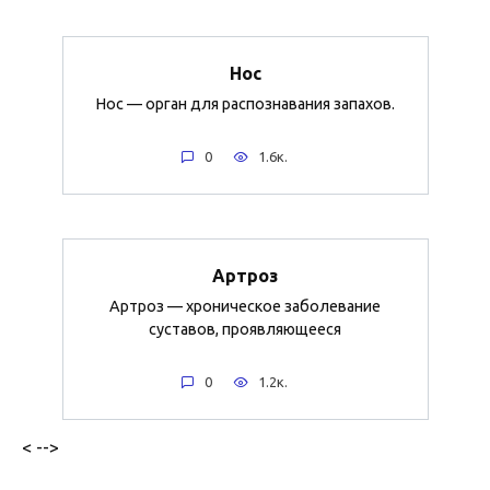
Нос
Нос — орган для распознавания запахов.
0
1.6к.
Артроз
Артроз — хроническое заболевание
суставов, проявляющееся
0
1.2к.
< -->