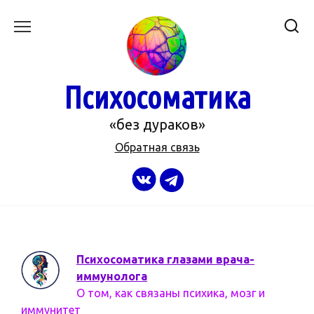
Перейти
к
содержанию
Психосоматика
«без дураков»
Обратная связь
Психосоматика глазами врача-
иммунолога
О том, как связаны психика, мозг и
иммунитет