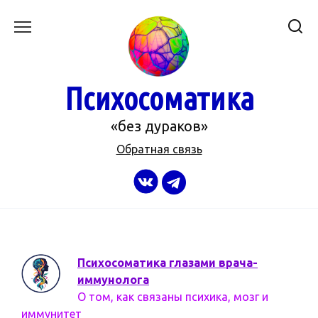
Перейти
к
содержанию
Психосоматика
«без дураков»
Обратная связь
Психосоматика глазами врача-
иммунолога
О том, как связаны психика, мозг и
иммунитет