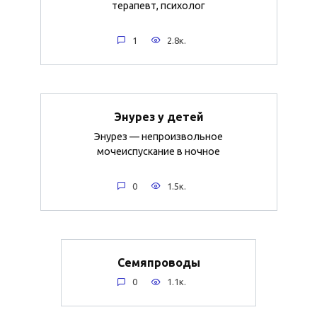
терапевт, психолог
1
2.8к.
Энурез у детей
Энурез — непроизвольное
мочеиспускание в ночное
0
1.5к.
Семяпроводы
0
1.1к.