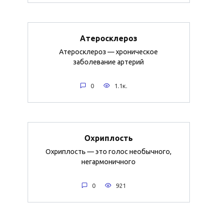
Атеросклероз
Атеросклероз — хроническое
заболевание артерий
0
1.1к.
Охриплость
Охриплость — это голос необычного,
негармоничного
0
921