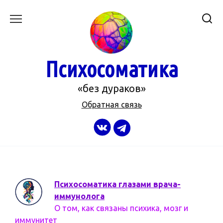
Перейти
к
содержанию
Психосоматика
«без дураков»
Обратная связь
Психосоматика глазами врача-
иммунолога
О том, как связаны психика, мозг и
иммунитет