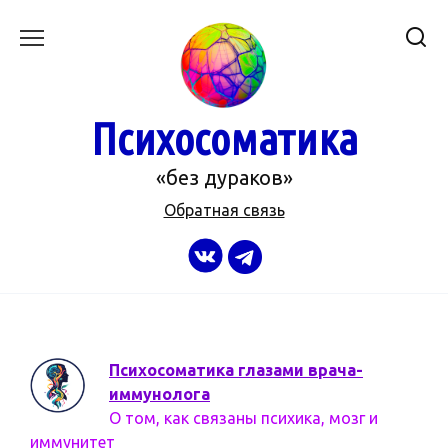
Перейти
к
содержанию
Психосоматика
«без дураков»
Обратная связь
Психосоматика глазами врача-
иммунолога
О том, как связаны психика, мозг и
иммунитет