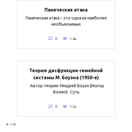
Паническая атака
Паническая атака – это одна из наиболее
необъяснимых
0
1.4к.
Теория дисфункции семейной
системы М. Боуэна (1950-е)
Автор теории: Мюррей Боуэн (Murray
Bowen) Суть
0
1.2к.
< -->