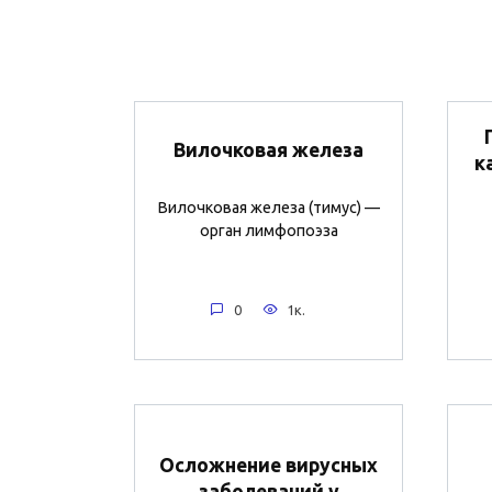
Вилочковая железа
к
Вилочковая железа (тимус) —
орган лимфопоэза
0
1к.
Осложнение вирусных
заболеваний у