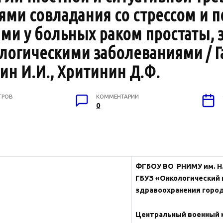
иями совладания со стрессом и 
и у больных раком простаты, 
огическими заболеваниями / Га
лин И.И., Хритинин Д.Ф.
ТРОВ
КОММЕНТАРИИ
0
ФГБОУ ВО РНИМУ им. Н.
ГБУЗ «Онкологический 
здравоохранения город
Центральный военный к