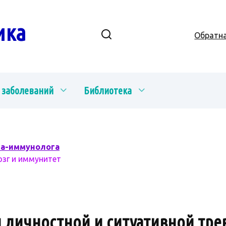
ика
Обратна
 заболеваний
Библиотека
ча-иммунолога
озг и иммунитет
 личностной и ситуативной тре