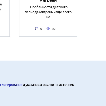
мигрени
не
Особенности детского
,
периода Мигрень чаще всего
не
0
851
л копирования
и указанием ссылки на источник: