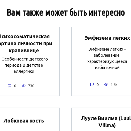
Вам также может быть интересно
Психосоматическая
Эмфизема легких
артина личности при
Эмфизема легких –
крапивнице
заболевание,
Особенности детского
характеризующееся
периода В детстве
избыточной
аллергики
0
1.6к.
0
730
Лууле Виилма (Luul
Лобковая кость
Viilma)