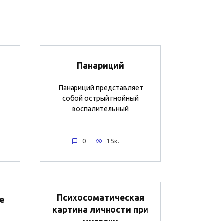
Панариций
Панариций представляет
собой острый гнойный
воспалительный
0
1.5к.
Психосоматическая
e
картина личности при