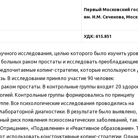
Первый Московский го
им. И.М. Сеченова, Моск
УДК: 615.851
аучного исследования, целью которого было изучить уро
у больных раком простаты и исследовать преобладающие
редпочитаемые копинг-стратегии, которые используются
зь. В исследовании приняло участие 90 человек:
с раком простаты. В контрольные группы входят 20 здор
логией. Контрольные группы формировались по принципу
уппе. Все психологические исследования проводились на
и лабораторной диагностики. В результате было выявлено,
ый риск появления психосоматических заболеваний, так
трицание», «Подавление» и «Реактивное образование». 
т использовать конструктивные копинг-стратегии. Одна