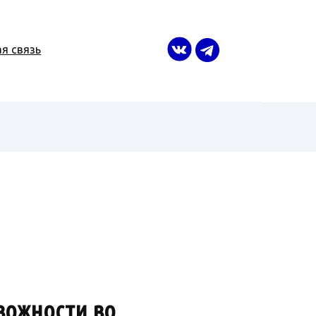
я связь
вожности во