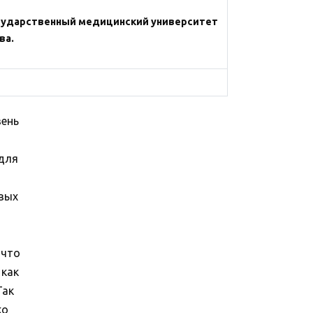
сударственный медицинский университет
ва.
вень
 для
овых
 что
 как
Так
ко