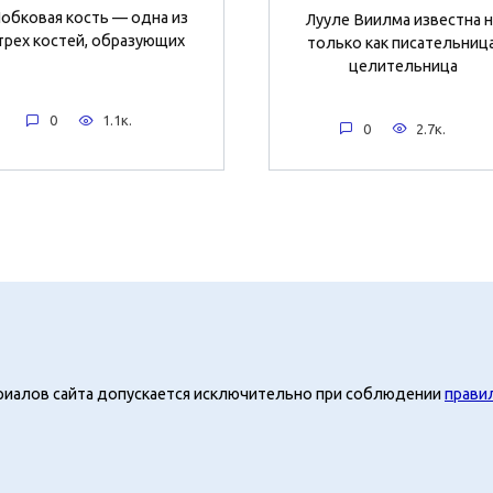
обковая кость — одна из
Лууле Виилма известна 
трех костей, образующих
только как писательница
целительница
0
1.1к.
0
2.7к.
риалов сайта допускается исключительно при соблюдении
прави