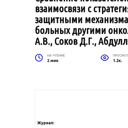
взаимосвязи с стратег
защитными механизмам
больных другими онкол
А.В., Соков Д.Г., Абдул
НА ЧТЕНИЕ
ПРОСМО
2 мин
1.2к.
Журнал: