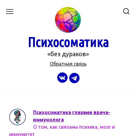
Перейти
к
содержанию
Психосоматика
«без дураков»
Обратная связь
Психосоматика глазами врача-
иммунолога
О том, как связаны психика, мозг и
иммунитет