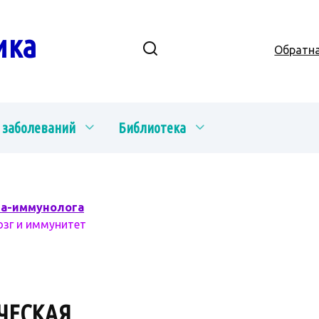
ика
Обратна
 заболеваний
Библиотека
ча-иммунолога
озг и иммунитет
ЧЕСКАЯ