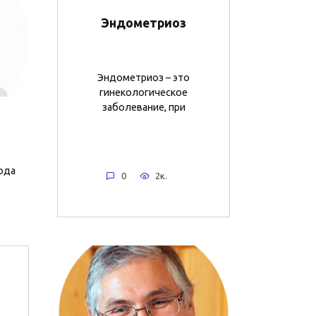
Эндометриоз
Эндометриоз – это
гинекологическое
заболевание, при
ода
0
2к.