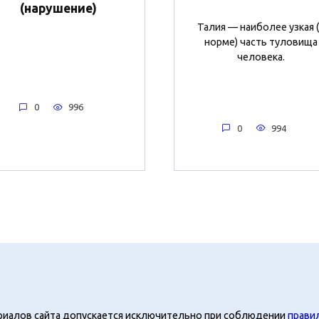
(нарушение)
Талия — наиболее узкая 
норме) часть туловища
человека.
0
996
0
994
риалов сайта допускается исключительно при соблюдении
прави