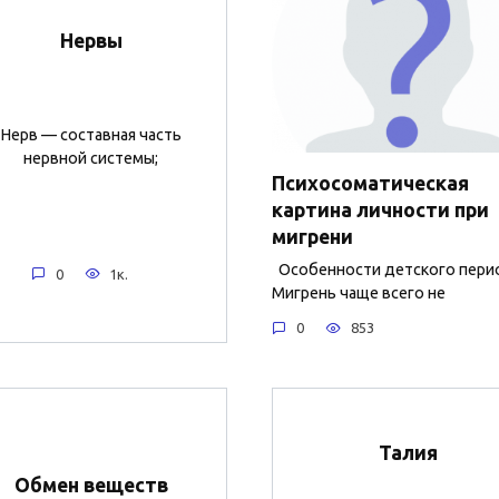
Нервы
Нерв — составная часть
нервной системы;
Психосоматическая
картина личности при
мигрени
Особенности детского пери
0
1к.
Мигрень чаще всего не
0
853
Талия
Обмен веществ