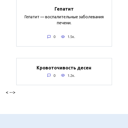
Гепатит
Гепатит — воспалительные заболевания
печени.
0
1.5к.
Кровоточивость десен
0
1.2к.
< -->