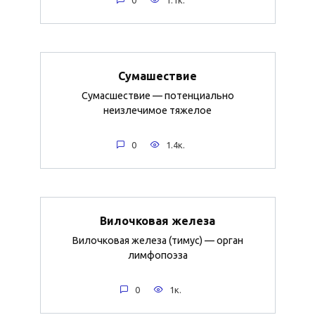
Сумашествие
Сумасшествие — потенциально
неизлечимое тяжелое
0
1.4к.
Вилочковая железа
Вилочковая железа (тимус) — орган
лимфопоэза
0
1к.