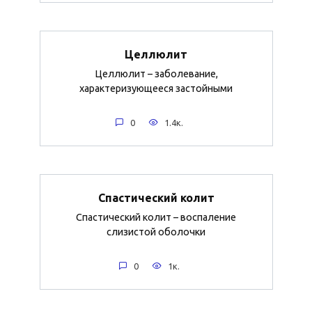
Целлюлит
Целлюлит – заболевание,
характеризующееся застойными
0
1.4к.
Спастический колит
Спастический колит – воспаление
слизистой оболочки
0
1к.