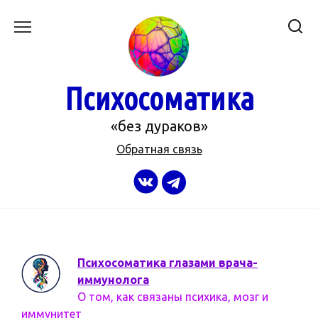
Перейти
к
содержанию
Психосоматика
«без дураков»
Обратная связь
Психосоматика глазами врача-
иммунолога
О том, как связаны психика, мозг и
иммунитет