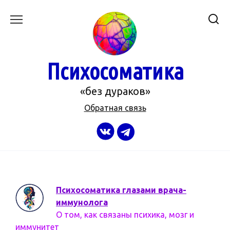
Перейти
к
содержанию
Психосоматика
«без дураков»
Обратная связь
Психосоматика глазами врача-
иммунолога
О том, как связаны психика, мозг и
иммунитет