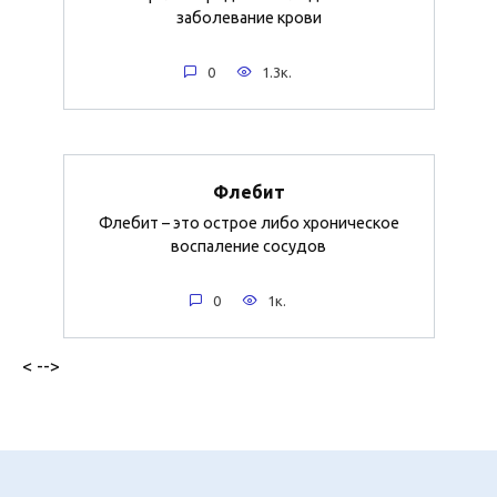
заболевание крови
0
1.3к.
Флебит
Флебит – это острое либо хроническое
воспаление сосудов
0
1к.
< -->