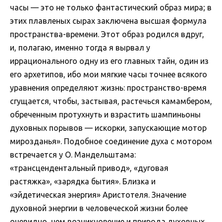
часы — это не только фантастический образ мира; в
этих плавленых сырах заключена высшая формула
пространства-времени. Этот образ родился вдруг,
и, полагаю, именно тогда я вырвал у
иррационального одну из его главных тайн, один из
его архетипов, ибо мои мягкие часы точнее всякого
уравнения определяют жизнь: пространство-время
сгущается, чтобы, застывая, растечься камамбером,
обреченным протухнуть и взрастить шампиньоны
духовных порывов — искорки, запускающие мотор
мирозданья». Подобное соединение духа с мотором
встречается у О. Мандельштама:
«трансцендентальный привод», «дуговая
растяжка», «зарядка бытия». Близка и
«эйдетическая энергия» Аристотеля. Значение
духовной энергии в человеческой жизни более
очевидно, чем возникновение и природа духовных