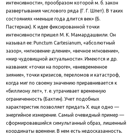
интенсивности», прообразом которой м. б. закон
развертывания числового ряда (Г. Г. Шпет). В таких
состояниях «меньше года длится век» (Б.
Пастернак). К идее фиксированной точки
интенсивности пришел М. К. Мамардашвили. Он
называл ее: Punctum Cartesianum, «абсолютный
зазор», «мгновение-дление», «вечное мгновение»,
«мир чудовищной актуальности». Имеются и др.
названия: «точки на пороге», «вневременное
зияние», точки кризисов, переломов и катастроф,
когда миг по своему значению приравнивается к
«биллиону лет», т. е. утрачивает временную
ограниченность (Бахтин). Учет подобных
характеристик позволяет придать Х. еще одно —
энергийное измерение. Самый очевидный пример —
сформировавшийся симультанный образ, лишенный
координаты времени. В нем есть недосказанность,