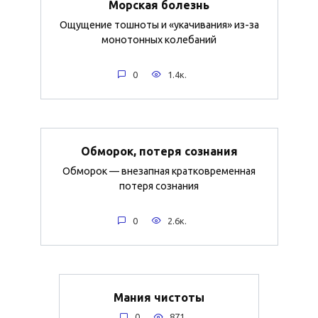
Морская болезнь
Ощущение тошноты и «укачивания» из-за
монотонных колебаний
0
1.4к.
Обморок, потеря сознания
Обморок — внезапная кратковременная
потеря сознания
0
2.6к.
Мания чистоты
0
871