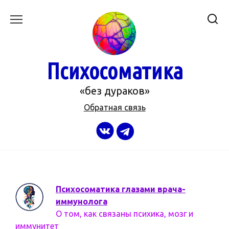
Перейти
к
содержанию
Психосоматика
«без дураков»
Обратная связь
Психосоматика глазами врача-
иммунолога
О том, как связаны психика, мозг и
иммунитет