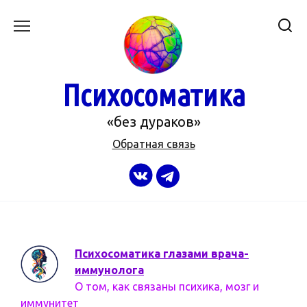
Перейти
к
содержанию
Психосоматика
«без дураков»
Обратная связь
Психосоматика глазами врача-
иммунолога
О том, как связаны психика, мозг и
иммунитет