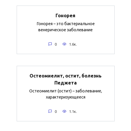
Гонорея
Гонорея – это бактериальное
венерическое заболевание
0
1.6к.
Остеомиелит, остит, болезнь
Педжета
Остеомиелит (остит) – заболевание,
характеризующееся
0
1.1к.