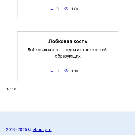
0
1.8к.
Лобковая кость
Лобковая кость — одна из трех костей,
образующих
0
1.1к.
< -->
2019-2026 ©
etiopsy.ru