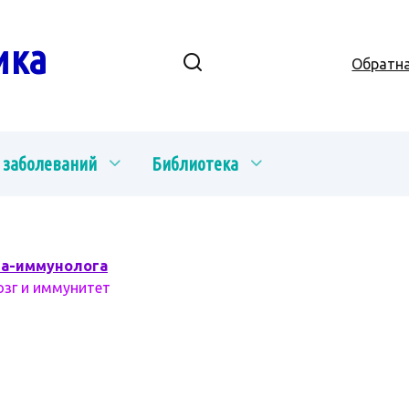
ика
Обратна
 заболеваний
Библиотека
ча-иммунолога
озг и иммунитет