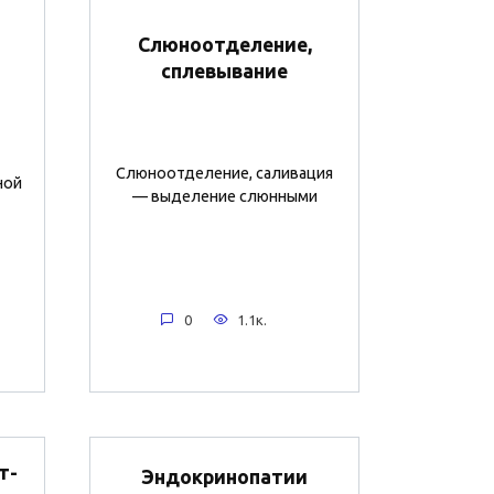
Слюноотделение,
сплевывание
Слюноотделение, саливация
ной
— выделение слюнными
0
1.1к.
т-
Эндокринопатии