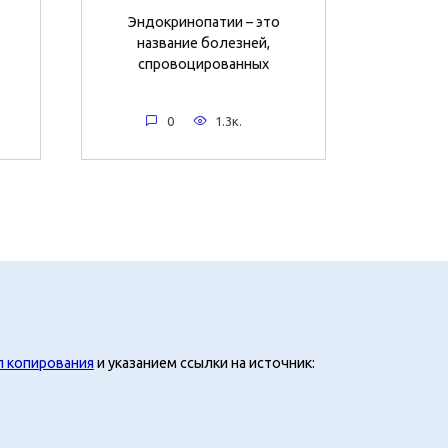
Эндокринопатии – это
название болезней,
спровоцированных
0
1.3к.
л копирования
и указанием ссылки на источник: