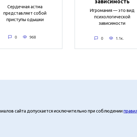
зависимость
Сердечная астма
Игромания — это вид
представляет собой
психологической
приступы одышки
зависимости
0
968
0
1.1к.
риалов сайта допускается исключительно при соблюдении
прави