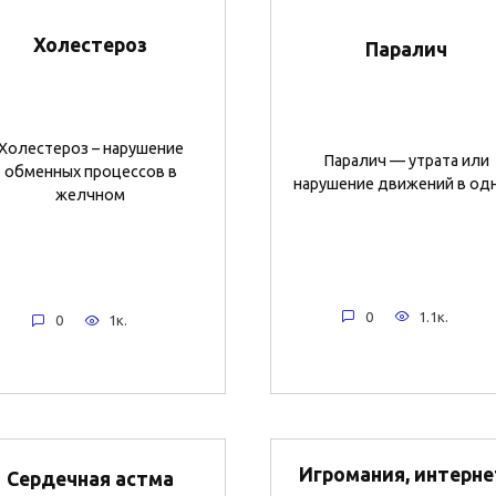
Холестероз
Паралич
Холестероз – нарушение
Паралич — утрата или
обменных процессов в
нарушение движений в од
желчном
0
1.1к.
0
1к.
Игромания, интерне
Сердечная астма