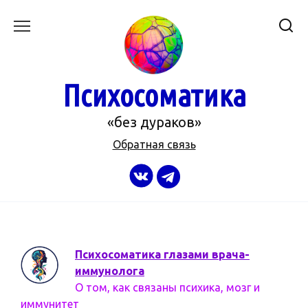
Перейти
к
содержанию
Психосоматика
«без дураков»
Обратная связь
Психосоматика глазами врача-
иммунолога
О том, как связаны психика, мозг и
иммунитет