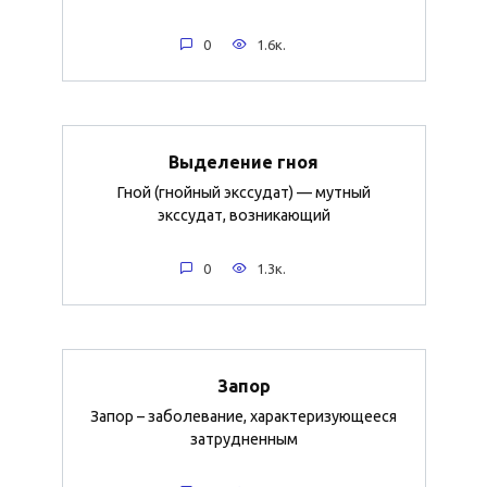
0
1.6к.
Выделение гноя
Гной (гнойный экссудат) — мутный
экссудат, возникающий
0
1.3к.
Запор
Запор – заболевание, характеризующееся
затрудненным