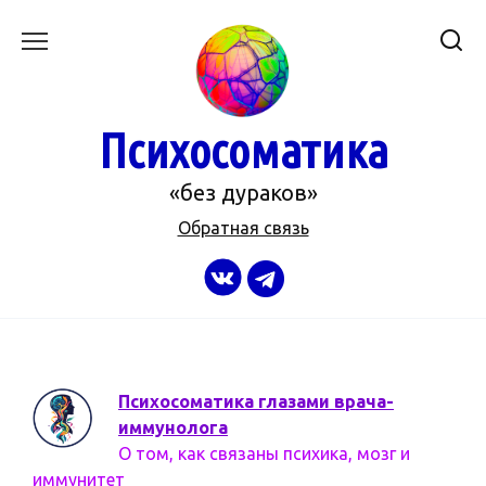
Перейти
к
содержанию
Психосоматика
«без дураков»
Обратная связь
Психосоматика глазами врача-
иммунолога
О том, как связаны психика, мозг и
иммунитет