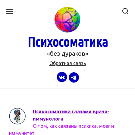
Перейти
к
содержанию
Психосоматика
«без дураков»
Обратная связь
Психосоматика глазами врача-
иммунолога
О том, как связаны психика, мозг и
иммунитет