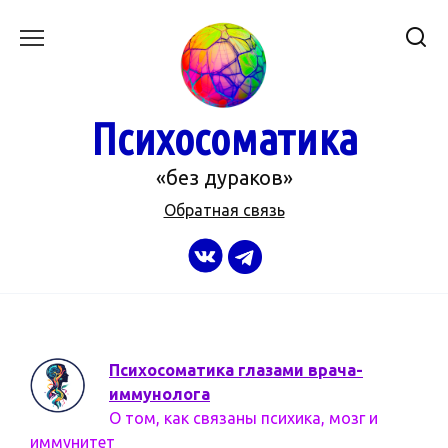
Перейти
к
содержанию
Психосоматика
«без дураков»
Обратная связь
Психосоматика глазами врача-
иммунолога
О том, как связаны психика, мозг и
иммунитет