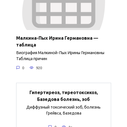
Малкина-Пых Ирина Германовна —
таблица
Биография Малкиной-Пых Ирины Германовны
Таблица причин
0
920
Гипертиреоз, тиреотоксикоз,
Базедова болезнь, зоб
Диффузный токсический зоб, болезнь
Грейвса, Базедова
0
1к.