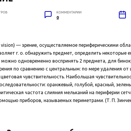
ТРОВ
КОММЕНТАРИИ
0
 vision) — зрение, осуществляемое периферическими обла
ляет г. о. обнаружить предмет, определить некоторые его
 можно одновременно воспринять 2 предмета, для бинокул
рения по сравнению с центральным: по мере удаления от
 цветовая чувствительность. Наибольшая чувствительност
оследовательности: оранжевый, голубой, красный, зеленый
ритическая частота слияния мельканий на периферии сет
помощью приборов, называемых периметрами. (Т. П. Зинчен