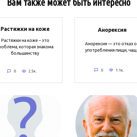
Вам также может быть интересно
Растяжки на коже
Анорексия
Растяжки на коже – это
Анорексия — это отказ о
роблема, которая знакома
употребления пищи, чащ
большинству
0
1.1к.
0
2.5к.