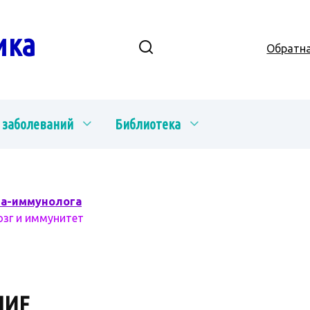
ика
Обратна
 заболеваний
Библиотека
ча-иммунолога
озг и иммунитет
НИЕ