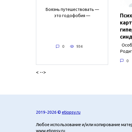
Боязнь путешествовать —
Пси
это годофобия —
карт
гип
син
Особе
0
934
Родит
0
< -->
2019-2026 ©
etiopsy.ru
Любое использование и/или копирование мате
www.etiopsy.ru