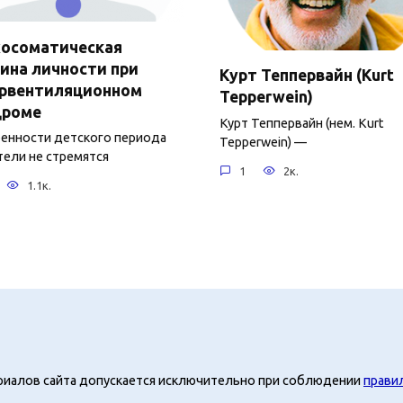
хосоматическая
ина личности при
Курт Теппервайн (Kurt
ервентиляционном
Tepperwein)
дроме
Курт Теппервайн (нем. Kurt
нности детского периода
Tepperwein) —
ели не стремятся
1
2к.
1.1к.
риалов сайта допускается исключительно при соблюдении
прави