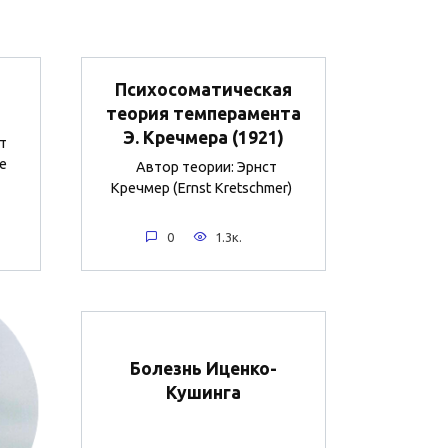
Психосоматическая
теория темперамента
Э. Кречмера (1921)
т
е
Автор теории: Эрнст
Кречмер (Ernst Kretschmer)
0
1.3к.
Болезнь Иценко-
Кушинга