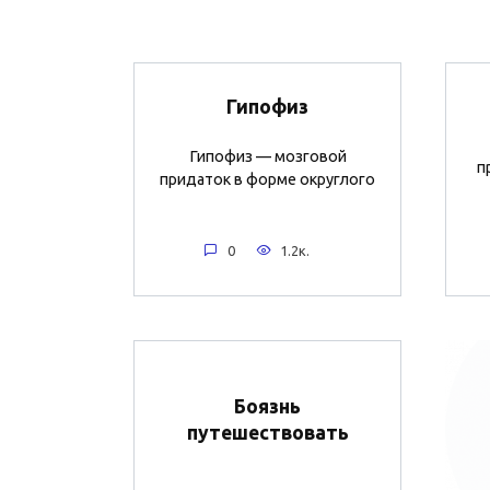
Гипофиз
Гипофиз — мозговой
п
придаток в форме округлого
0
1.2к.
Боязнь
путешествовать