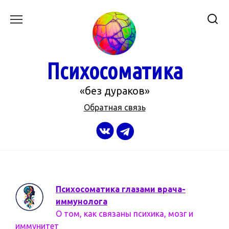
Перейти
к
содержанию
Психосоматика
«без дураков»
Обратная связь
Психосоматика глазами врача-
иммунолога
О том, как связаны психика, мозг и
иммунитет