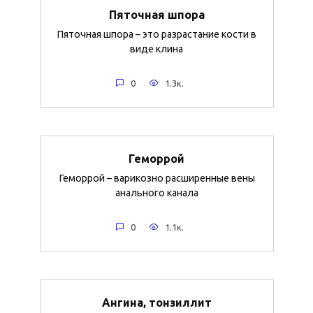
Пяточная шпора
Пяточная шпора – это разрастание кости в
виде клина
0
1.3к.
Геморрой
Геморрой – варикозно расширенные вены
анального канала
0
1.1к.
Ангина, тонзиллит