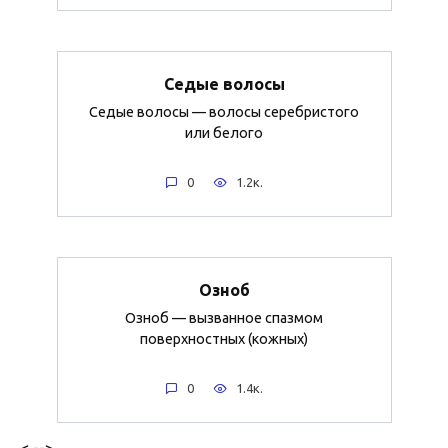
Седые волосы
Седые волосы — волосы серебристого
или белого
0
1.2к.
Озноб
Озноб — вызванное спазмом
поверхностных (кожных)
0
1.4к.
< -->