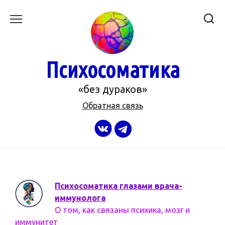
Перейти
к
содержанию
Психосоматика
«без дураков»
Обратная связь
Психосоматика глазами врача-
иммунолога
О том, как связаны психика, мозг и
иммунитет