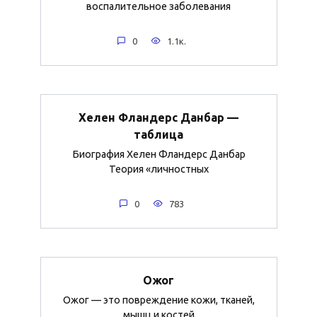
воспалительное заболевания
0
1.1к.
Хелен Фландерс Данбар —
таблица
Биография Хелен Фландерс Данбар
Теория «личностных
0
783
Ожог
Ожог — это повреждение кожи, тканей,
мышц и костей