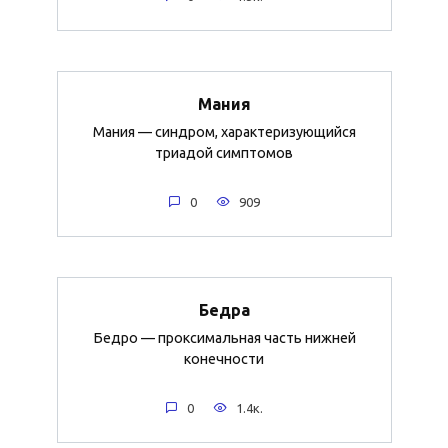
Мания
Мания — синдром, характеризующийся
триадой симптомов
0
909
Бедра
Бедро — проксимальная часть нижней
конечности
0
1.4к.