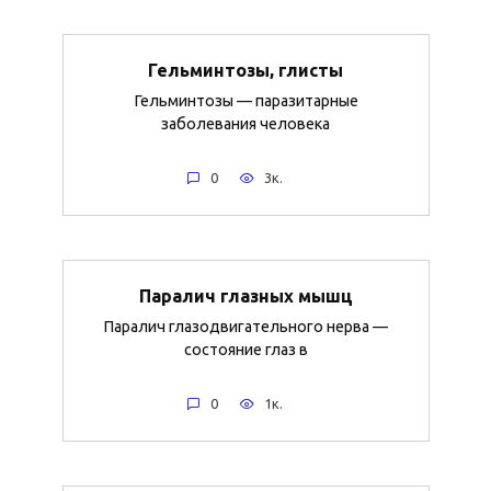
Гельминтозы, глисты
Гельминтозы — паразитарные
заболевания человека
0
3к.
Паралич глазных мышц
Паралич глазодвигательного нерва —
состояние глаз в
0
1к.