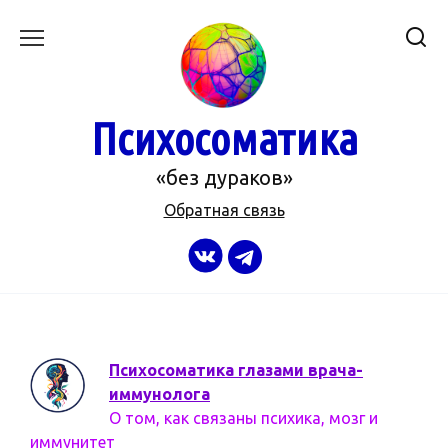
Перейти
к
содержанию
Психосоматика
«без дураков»
Обратная связь
Психосоматика глазами врача-
иммунолога
О том, как связаны психика, мозг и
иммунитет