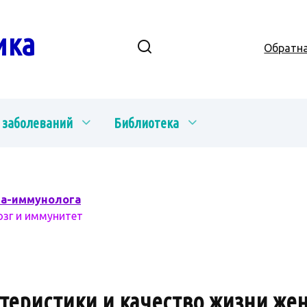
ика
Обратна
 заболеваний
Библиотека
ча-иммунолога
озг и иммунитет
теристики и качество жизни же