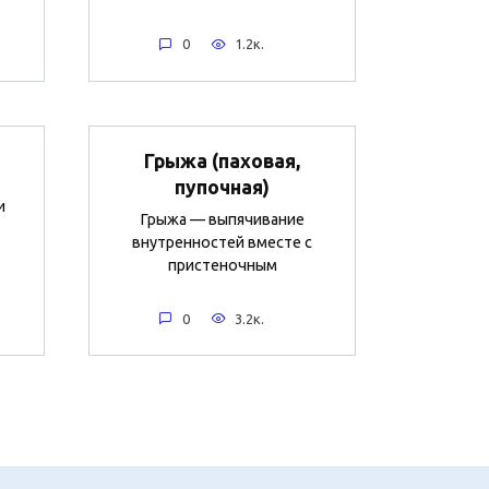
0
1.2к.
Грыжа (паховая,
пупочная)
и
Грыжа — выпячивание
внутренностей вместе с
пристеночным
0
3.2к.