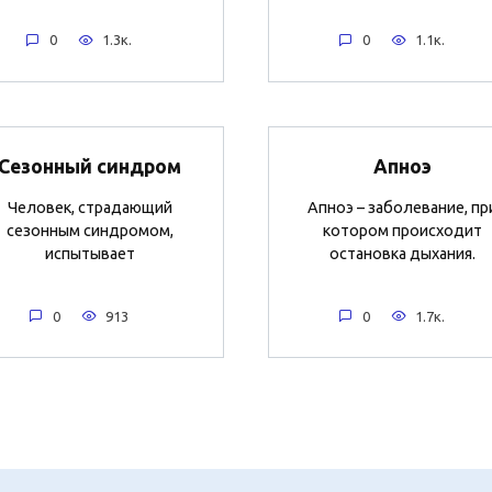
0
1.3к.
0
1.1к.
Сезонный синдром
Апноэ
Человек, страдающий
Апноэ – заболевание, пр
сезонным синдромом,
котором происходит
испытывает
остановка дыхания.
0
913
0
1.7к.