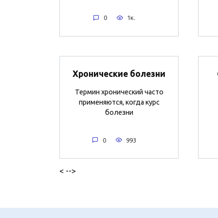
0
1к.
Хронические болезни
Термин хронический часто
применяются, когда курс
болезни
0
993
< -->