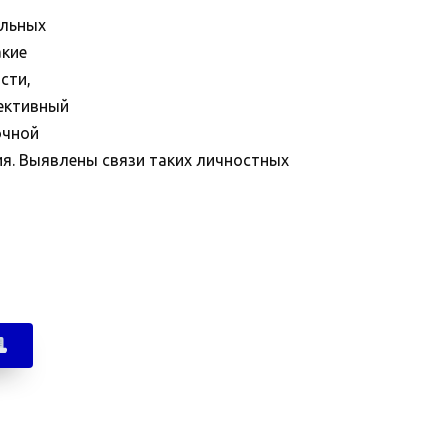
ольных
акие
сти,
ъективный
очной
ия. Выявлены связи таких личностных