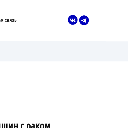
я связь
нщин с раком