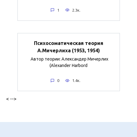
1
2.3к.
Психосоматическая теория
А.Мичерлиха (1953, 1954)
Автор теории: Александер Мичерлих
(Alexander Harbord
0
1.4к.
< -->