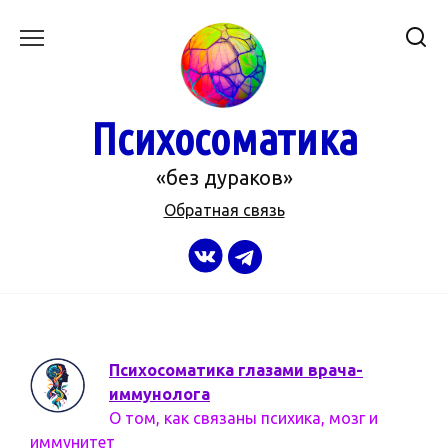
Перейти
к
содержанию
Психосоматика
«без дураков»
Обратная связь
Психосоматика глазами врача-
иммунолога
О том, как связаны психика, мозг и
иммунитет