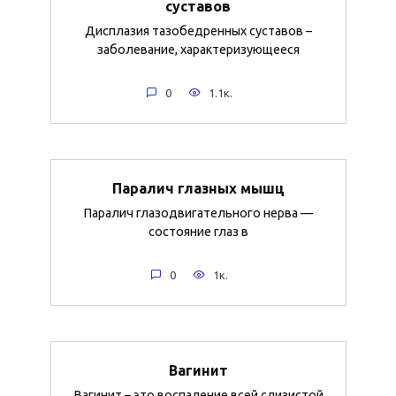
суставов
Дисплазия тазобедренных суставов –
заболевание, характеризующееся
0
1.1к.
Паралич глазных мышц
Паралич глазодвигательного нерва —
состояние глаз в
0
1к.
Вагинит
Вагинит – это воспаление всей слизистой