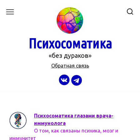
Перейти
к
содержанию
Психосоматика
«без дураков»
Обратная связь
Психосоматика глазами врача-
иммунолога
О том, как связаны психика, мозг и
иммунитет