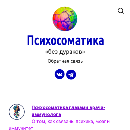
Перейти
к
содержанию
Психосоматика
«без дураков»
Обратная связь
Психосоматика глазами врача-
иммунолога
О том, как связаны психика, мозг и
иммунитет