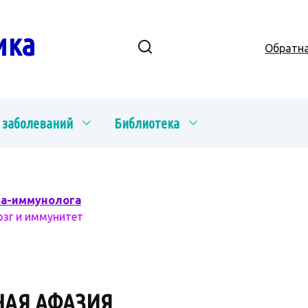
ика
Обратна
 заболеваний
Библиотека
ча-иммунолога
озг и иммунитет
НАЯ АФАЗИЯ