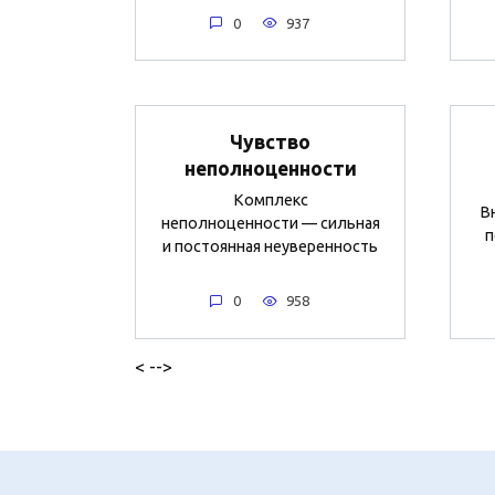
0
937
Чувство
неполноценности
Комплекс
В
неполноценности — сильная
п
и постоянная неуверенность
0
958
< -->