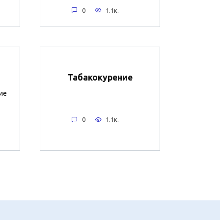
0
1.1к.
Табакокурение
ие
0
1.1к.