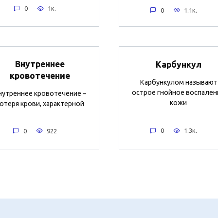
0
1к.
0
1.1к.
Внутреннее
Карбункул
кровотечение
Карбункулом называют
острое гнойное воспален
нутреннее кровотечение –
кожи
отеря крови, характерной
0
1.3к.
0
922