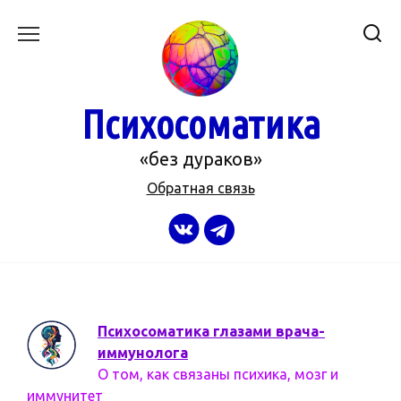
Перейти
к
содержанию
Психосоматика
«без дураков»
Обратная связь
Психосоматика глазами врача-
иммунолога
О том, как связаны психика, мозг и
иммунитет