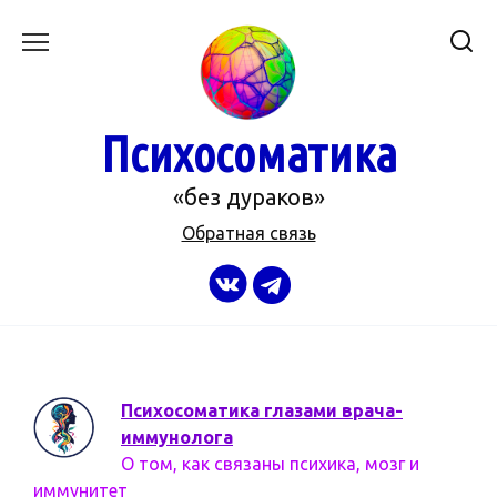
Перейти
к
содержанию
Психосоматика
«без дураков»
Обратная связь
Психосоматика глазами врача-
иммунолога
О том, как связаны психика, мозг и
иммунитет