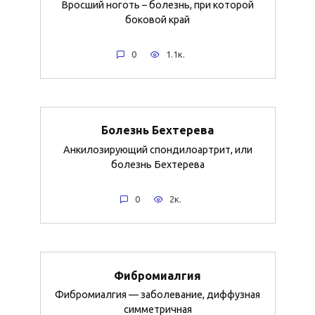
Вросший ноготь – болезнь, при которой
боковой край
0
1.1к.
Болезнь Бехтерева
Анкилозирующий спондилоартрит, или
болезнь Бехтерева
0
2к.
Фибромиалгия
Фибромиалгия — заболевание, диффузная
симметричная