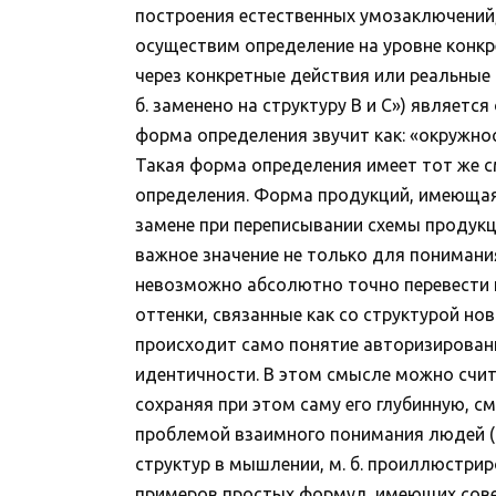
построения естественных умозаключений, 
осуществим определение на уровне конкр
через конкретные действия или реальные 
б. заменено на структуру B и C») являет
форма определения звучит как: «окружно
Такая форма определения имеет тот же с
определения. Форма продукций, имеющая в
замене при переписывании схемы продукц
важное значение не только для понимани
невозможно абсолютно точно перевести не
оттенки, связанные как со структурой но
происходит само понятие авторизированно
идентичности. В этом смысле можно счит
сохраняя при этом саму его глубинную, с
проблемой взаимного понимания людей (
структур в мышлении, м. б. проиллюстри
примеров простых формул, имеющих соверше