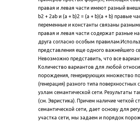
правая и левая части имеют разный внешни
b2 + 2ab и (а + b)2 = (a + b)(a + b) прав
переменные и константы связаны разными 
правая и левая части содержат разные на
друга согласно особым правилам.Использ
представления еще одного важнейшего св
Невозможно представить, что все вариант
Количество вариантов для любой относит
порождения, генерирующих множество пов
(генерация) разного типа поверхностных
узлам семантической сети. Результаты т
(см. Эвристика). Причем наличие четкой 
семантической сети, дает основу для рег
участка сети, мы задаем и порядок порож